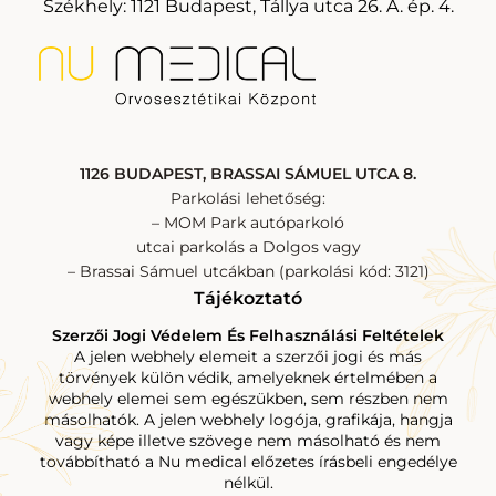
Székhely: 1121 Budapest, Tállya utca 26. A. ép. 4.
1126 BUDAPEST, BRASSAI SÁMUEL UTCA 8.
Parkolási lehetőség:
– MOM Park autóparkoló
utcai parkolás a Dolgos vagy
– Brassai Sámuel utcákban (parkolási kód: 3121)
Tájékoztató
Szerzői Jogi Védelem És Felhasználási Feltételek
A jelen webhely elemeit a szerzői jogi és más
törvények külön védik, amelyeknek értelmében a
webhely elemei sem egészükben, sem részben nem
másolhatók. A jelen webhely logója, grafikája, hangja
vagy képe illetve szövege nem másolható és nem
továbbítható a Nu medical előzetes írásbeli engedélye
nélkül.