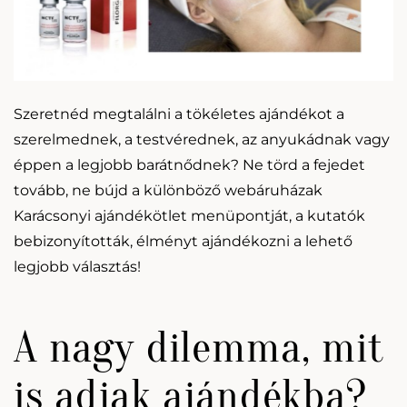
Szeretnéd megtalálni a tökéletes ajándékot a
szerelmednek, a testvérednek, az anyukádnak vagy
éppen a legjobb barátnődnek? Ne törd a fejedet
tovább, ne bújd a különböző webáruházak
Karácsonyi ajándékötlet menüpontját, a kutatók
bebizonyították, élményt ajándékozni a lehető
legjobb választás!
A nagy dilemma, mit
is adjak ajándékba?