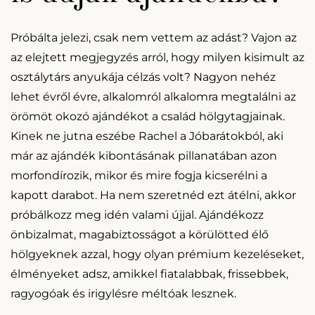
Próbálta jelezi, csak nem vettem az adást? Vajon az
az elejtett megjegyzés arról, hogy milyen kisimult az
osztálytárs anyukája célzás volt? Nagyon nehéz
lehet évről évre, alkalomról alkalomra megtalálni az
örömöt okozó ajándékot a család hölgytagjainak.
Kinek ne jutna eszébe Rachel a Jóbarátokból, aki
már az ajándék kibontásának pillanatában azon
morfondírozik, mikor és mire fogja kicserélni a
kapott darabot. Ha nem szeretnéd ezt átélni, akkor
próbálkozz meg idén valami újjal. Ajándékozz
önbizalmat, magabiztosságot a körülötted élő
hölgyeknek azzal, hogy olyan prémium kezeléseket,
élményeket adsz, amikkel fiatalabbak, frissebbek,
ragyogóak és irigylésre méltóak lesznek.