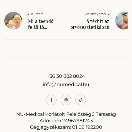
ELŐZŐ
KÖVETKEZŐ
Mi a teendő
5 tévhit az
feltöltő
orvosesztétikában
eljárások után?
+36 30 882 8024
info@numedical.hu
NU-Medical Korlátolt Felelősségű Társaság
Adószám:24967981243
Cégjegyzékszám: 01 09 192200