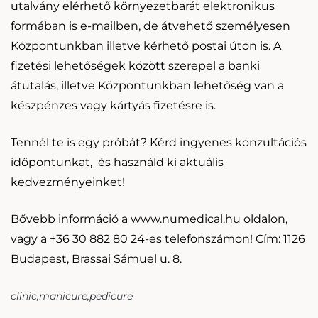
utalvány elérhető környezetbarát elektronikus
formában is e-mailben, de átvehető személyesen
Központunkban illetve kérhető postai úton is. A
fizetési lehetőségek között szerepel a banki
átutalás, illetve Központunkban lehetőség van a
készpénzes vagy kártyás fizetésre is.
Tennél te is egy próbát? Kérd
ingyenes konzultációs
időpontunkat,
és használd ki aktuális
kedvezményeinket!
Bővebb információ a
www.numedical.hu
oldalon,
vagy a
+36 30 882 80 24
-es telefonszámon! Cím: 1126
Budapest, Brassai Sámuel u. 8.
clinic
manicure
pedicure