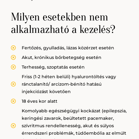
Milyen esetekben nem
alkalmazható a kezelés?
Fertőzés, gyulladás, lázas közérzet esetén
Akut, krónikus bőrbetegség esetén
Terhesség, szoptatás esetén
Friss (1-2 héten belüli) hyalurontöltés vagy
ránctalanító/ arcizom-bénító hatású
injekciózást követően
18 éves kor alatt
Komolyabb egészségügyi kockázat (epilepszia,
keringési zavarok, beültetett pacemaker,
szívritmus rendellenesség, akut és súlyos
érrendszeri problémák, tüdőembólia az elmúlt