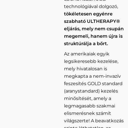
technológiával dolgozó,
tökéletesen egyénre
szabható ULTHERAPY®
eljárás, mely nem csupán
megemeli, hanem újra is
struktúrálja a bőrt.
Az amerikaiak egyik
legsikeresebb kezelése,
mely hivatalosan is
megkapta a nem-invazív
feszesítés GOLD standard
(aranystandard) kezelés
minősítését, amely a
legmagasabb szakmai
elismerésnek számít
világszerte! A beavatkozás