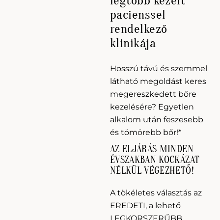
legtöbb kezelt
pacienssel
rendelkező
klinikája
Hosszú távú és szemmel
látható megoldást keres
megereszkedett bőre
kezelésére? Egyetlen
alkalom után feszesebb
és tömörebb bőr!*
AZ ELJÁRÁS MINDEN
ÉVSZAKBAN KOCKÁZAT
NÉLKÜL VÉGEZHETŐ!
A tökéletes választás az
EREDETI, a lehető
LEGKORSZERŰBB