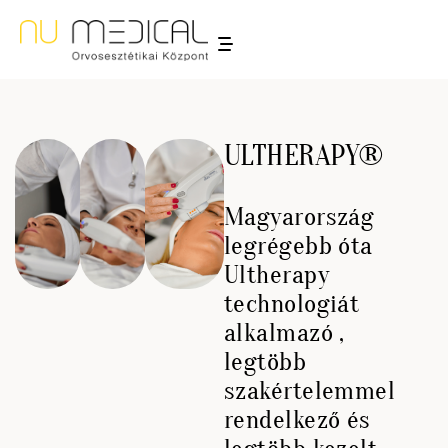
ULTHERAPY®
Magyarország
legrégebb óta
Ultherapy
technologiát
alkalmazó ,
legtöbb
szakértelemmel
rendelkező és