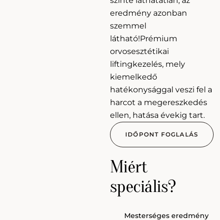
szinte láthatatlan, az
eredmény azonban
szemmel
látható!Prémium
orvosesztétikai
liftingkezelés, mely
kiemelkedő
hatékonysággal veszi fel a
harcot a megereszkedés
ellen, hatása évekig tart.
IDŐPONT FOGLALÁS
Miért
speciális?
Mesterséges eredmény