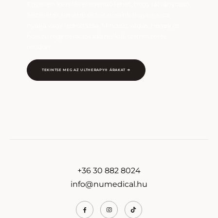
Egyetlen kezelés elegendő lehet, hogy látványosan
feszesebb, simább és fiatalosabb legyen arca,
nyaka vagy dekoltázsa. Mindezt vágás, hegek és
hosszú regenerációs idő nélkül, természetes
módon.
TEKINTSE MEG AZ ULTHERAPY® ÁRAKAT ➔
+36 30 882 8024
info@numedical.hu