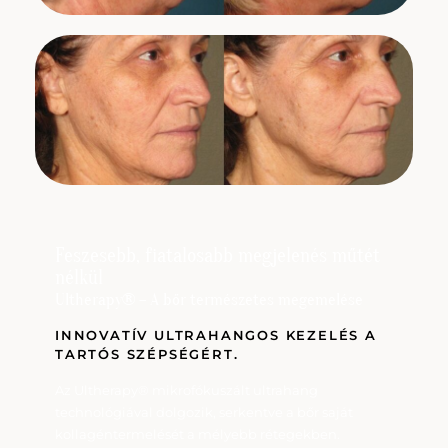
Feszesebb, fiatalosabb megjelenés műtét
nélkül
Ultherapy® – A bőr természetes megemelése
INNOVATÍV ULTRAHANGOS KEZELÉS A
TARTÓS SZÉPSÉGÉRT.
Az Ultherapy® mikrofókuszált ultrahang
technológiával dolgozik, serkentve a bőr saját
kollagéntermelését a mélyebb rétegekben.