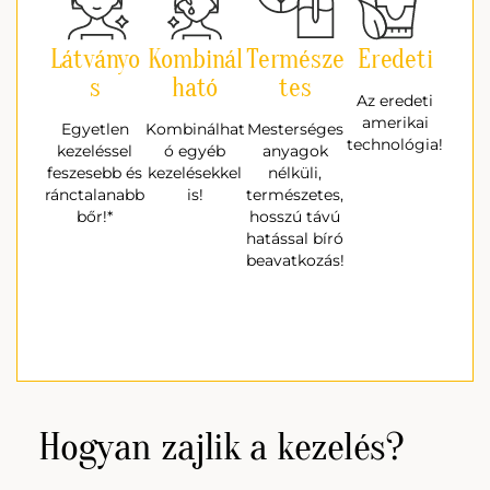
Látványo
Kombinál
Természe
Eredeti
s
ható
tes
Az eredeti
amerikai
Egyetlen
Kombinálhat
Mesterséges
technológia!
kezeléssel
ó egyéb
anyagok
feszesebb és
kezelésekkel
nélküli,
ránctalanabb
is!
természetes,
bőr!*
hosszú távú
hatással bíró
beavatkozás!
Hogyan zajlik a kezelés?