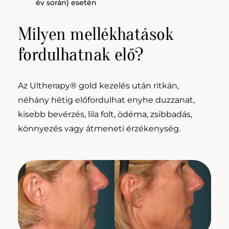
év során) esetén
Milyen mellékhatások
fordulhatnak elő?
Az Ultherapy® gold kezelés után ritkán,
néhány hétig előfordulhat enyhe duzzanat,
kisebb bevérzés, lila folt, ödéma, zsibbadás,
könnyezés vagy átmeneti érzékenység.