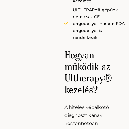
kezelést!
ULTHERAPY® gépünk
nem csak CE
engedéllyel, hanem FDA
engedéllyel is
rendelkezik!
Hogyan
működik az
Ultherapy®
kezelés?
A hiteles képalkotó
diagnosztikának
köszönhetően