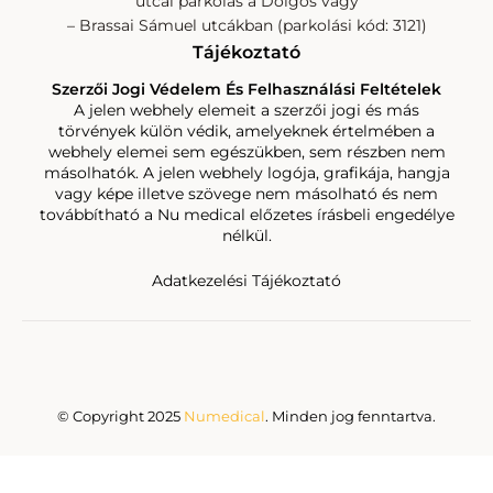
utcai parkolás a Dolgos vagy
– Brassai Sámuel utcákban (parkolási kód: 3121)
Tájékoztató
Szerzői Jogi Védelem És Felhasználási Feltételek
A jelen webhely elemeit a szerzői jogi és más
törvények külön védik, amelyeknek értelmében a
webhely elemei sem egészükben, sem részben nem
másolhatók. A jelen webhely logója, grafikája, hangja
vagy képe illetve szövege nem másolható és nem
továbbítható a Nu medical előzetes írásbeli engedélye
nélkül.
Adatkezelési Tájékoztató
© Copyright 2025
Numedical
. Minden jog fenntartva.