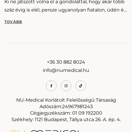
Ki ne játszott volna el a gondolattal, hogy akár több
száz évig is elél, persze ugyanolyan fiatalon, üdén és
hamvasan, mint a 20-as…
+36 30 882 8024
info@numedical.hu
NU-Medical Korlátolt Felelősségű Társaság
Adószám:24967981243
Cégjegyzékszám: 01 09 192200
Székhely: 1121 Budapest, Tállya utca 26. A. ép. 4.