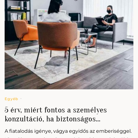
Egyéb
5 érv, miért fontos a személyes
konzultáció, ha biztonságos
orvosesztétikát szeretnél választani!
A fiatalodás igénye, vágya egyidős az emberiséggel.