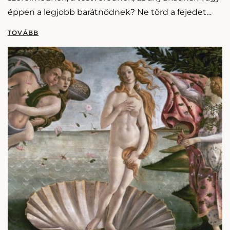
éppen a legjobb barátnődnek? Ne törd a fejedet
tovább, ne bújd a különböző webáruházak
Karácsonyi ajándékötlet menüpontját, a…