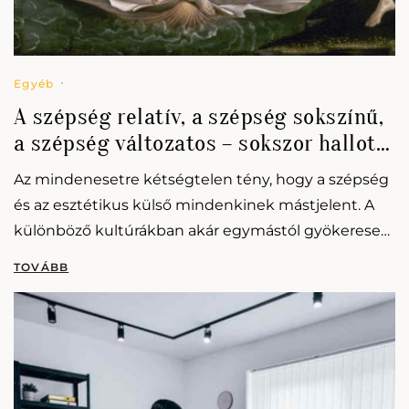
Egyéb
A szépség relatív, a szépség sokszínű,
a szépség változatos – sokszor hallott
közhelyek vagy valódi igazságok ezek
Az mindenesetre kétségtelen tény, hogy a szépség
a mondatok?
és az esztétikus külső mindenkinek mástjelent. A
különböző kultúrákban akár egymástól gyökeresen
eltérő szépségideálok léteztek atörténelem során
és léteznek mind a mai napig.…