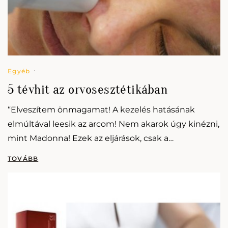
Egyéb
5 tévhit az orvosesztétikában
“Elveszítem önmagamat! A kezelés hatásának
elmúltával leesik az arcom! Nem akarok úgy kinézni,
mint Madonna! Ezek az eljárások, csak a
gazdagoknak valók!” Ilyen és ezekhez hasonló
mondatokkal találkozunk nap mint…