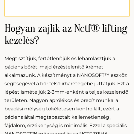
Hogyan zajlik az Nctf® lifting
kezelés?
Megtisztítjuk, fertőtlenítjük és lehámlasztjuk a
páciens bőrét, majd érzéstelenítő krémet
alkalmazunk. A készítményt a NANOSOFT™ eszköz
segítségével a bőr felső irharétegébe juttatjuk. Ezt a
lépést ismételjük 2-3mm-enként a teljes kezelendő
területen. Nagyon aprólékos és precíz munka, a
beadási mélység tökéletesen kontrollált, ezért a
páciens által megtapasztalt kellemetlenség ,
fájdalom, érzékenység is minimális. Ezzel a speciális
NANOSOFT™ módszerrel és az NCTF 135HA –