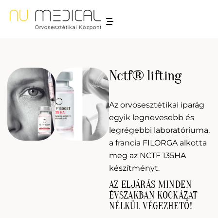
Nctf® lifting
Az orvosesztétikai iparág
egyik legnevesebb és
legrégebbi laboratóriuma,
a francia FILORGA alkotta
meg az NCTF 135HA
készítményt.
AZ ELJÁRÁS MINDEN
ÉVSZAKBAN KOCKÁZAT
NÉLKÜL VÉGEZHETŐ!