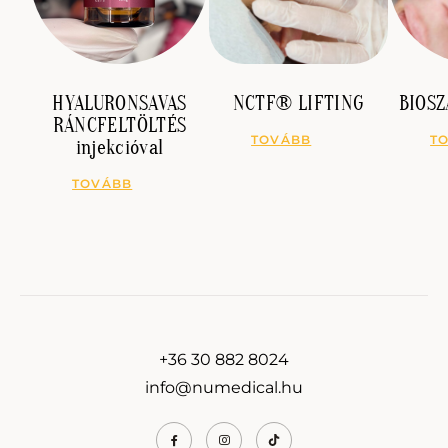
HYALURONSAVAS
NCTF® LIFTING
BIOSZ
RÁNCFELTÖLTÉS
injekcióval
+36 30 882 8024
info@numedical.hu