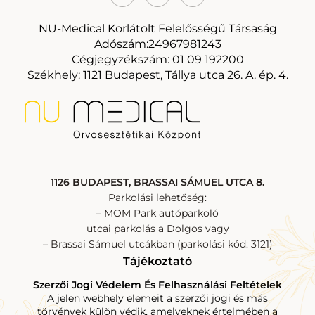
NU-Medical Korlátolt Felelősségű Társaság
Adószám:24967981243
Cégjegyzékszám: 01 09 192200
Székhely: 1121 Budapest, Tállya utca 26. A. ép. 4.
1126 BUDAPEST, BRASSAI SÁMUEL UTCA 8.
Parkolási lehetőség:
– MOM Park autóparkoló
utcai parkolás a Dolgos vagy
– Brassai Sámuel utcákban (parkolási kód: 3121)
Tájékoztató
Szerzői Jogi Védelem És Felhasználási Feltételek
A jelen webhely elemeit a szerzői jogi és más
törvények külön védik, amelyeknek értelmében a