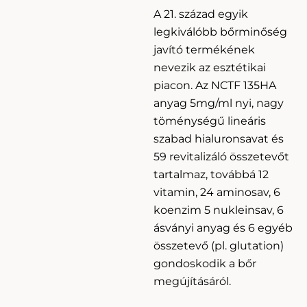
A 21. század egyik
legkiválóbb bőrminőség
javító termékének
nevezik az esztétikai
piacon. Az NCTF 135HA
anyag 5mg/ml nyi, nagy
töménységű lineáris
szabad hialuronsavat és
59 revitalizáló összetevőt
tartalmaz, továbbá 12
vitamin, 24 aminosav, 6
koenzim 5 nukleinsav, 6
ásványi anyag és 6 egyéb
összetevő (pl. glutation)
gondoskodik a bőr
megújításáról.