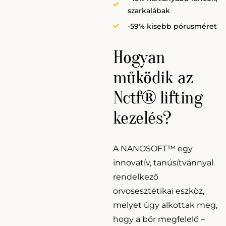
szarkalábak
-59% kisebb pórusméret
Hogyan
működik az
Nctf® lifting
kezelés?
A NANOSOFT™ egy
innovatív, tanúsítvánnyal
rendelkező
orvosesztétikai eszköz,
melyet úgy alkottak meg,
hogy a bőr megfelelő –