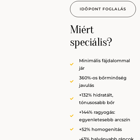
IDŐPONT FOGLALÁS
Miért
speciális?
Minimális fájdalommal
jár
360%-os bőrminőség
javulás
+132% hidratált,
tónusosabb bőr
+144% ragyogás:
egyenletesebb arcszín
+52% homogenitás
-43% halványabb ráncok,