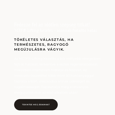
Fedezze fel az időtlen szépség titkát!
NCTF® Lifting Kezelés – azonnali fiatalító hatás
TÖKÉLETES VÁLASZTÁS, HA
TERMÉSZETES, RAGYOGÓ
MEGÚJULÁSRA VÁGYIK.
Az NCTF® Lifting Kezelés a bőr mélyebb rétegeiben
fejti ki hatását, serkentve a sejtek regenerálódását,
miközben intenzíven hidratál és feszesít. Az
innovatív összetétel több mint 50 hatóanyaggal
táplálja a bőrt, visszaadva annak üdeségét és
rugalmasságát. Tapasztalja meg a látványos
megújulást már az első alkalom után!
TEKINTSE MEG ÁRAINKAT