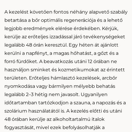
A kezelést követően fontos néhány alapvető szabály
betartása a bőr optimális regenerációja és a lehető
legjobb eredmények elérése érdekében. Kérjük,
kerülje az erőteljes izzadással járó tevékenységeket
legalább 48 órán keresztül. Egy héten át ajánlott
kerülni a napfényt, a magas hőhatást, a gőzt és a
forró fürdőket. A beavatkozás utáni 12 órában ne
használjon sminket és kozmetikumokat az érintett
területen. Erőteljes hámlasztó kezelések, arcbőr
nyomkodása vagy bármilyen mélyebb behatás
legalább 2–3 hétig nem javasolt. Ugyanilyen
időtartamban tartózkodjon a szauna, a napozás és a
szolárium használatától is. A kezelés előtti és utáni
48 órában kerülje az alkoholtartalmú italok
fogyasztását, mivel ezek befolyásolhatják a