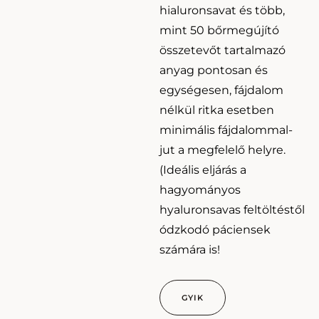
hialuronsavat és több,
mint 50 bőrmegújító
összetevőt tartalmazó
anyag pontosan és
egységesen, fájdalom
nélkül ritka esetben
minimális fájdalommal-
jut a megfelelő helyre.
(Ideális eljárás a
hagyományos
hyaluronsavas feltöltéstől
ódzkodó páciensek
számára is!
GYIK