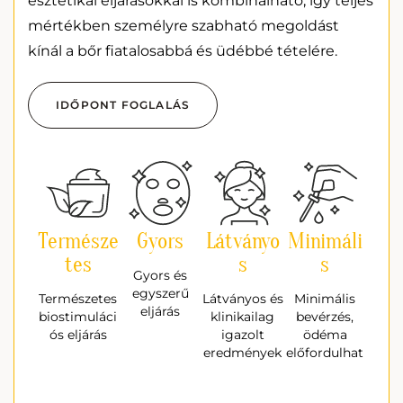
esztétikai eljárásokkal is kombinálható, így teljes
mértékben személyre szabható megoldást
kínál a bőr fiatalosabbá és üdébbé tételére.
IDŐPONT FOGLALÁS
Természe
Gyors
Látványo
Minimáli
tes
s
s
Gyors és
egyszerű
Természetes
Látványos és
Minimális
eljárás
biostimuláci
klinikailag
bevérzés,
ós eljárás
igazolt
ödéma
eredmények
előfordulhat