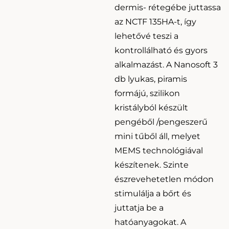
dermis- rétegébe juttassa
az NCTF 135HA-t, így
lehetővé teszi a
kontrollálható és gyors
alkalmazást. A Nanosoft 3
db lyukas, piramis
formájú, szilikon
kristályból készült
pengéből /pengeszerű
mini tűből áll, melyet
MEMS technológiával
készítenek. Szinte
észrevehetetlen módon
stimulálja a bőrt és
juttatja be a
hatóanyagokat. A