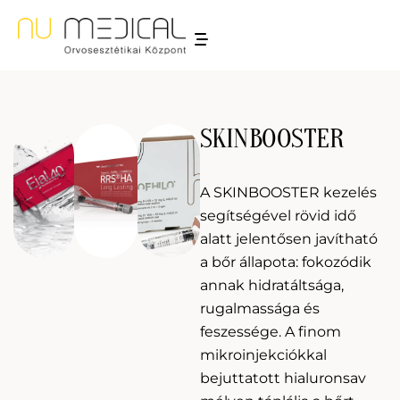
SKINBOOSTER
A SKINBOOSTER kezelés
segítségével rövid idő
alatt jelentősen javítható
a bőr állapota: fokozódik
annak hidratáltsága,
rugalmassága és
feszessége. A finom
mikroinjekciókkal
bejuttatott hialuronsav