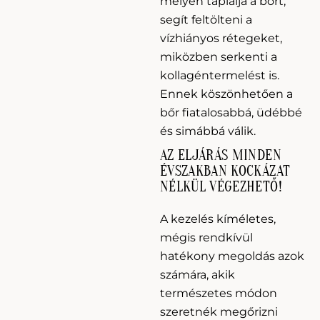
mélyen táplálja a bőrt,
segít feltölteni a
vízhiányos rétegeket,
miközben serkenti a
kollagéntermelést is.
Ennek köszönhetően a
bőr fiatalosabbá, üdébbé
és simábbá válik.
AZ ELJÁRÁS MINDEN
ÉVSZAKBAN KOCKÁZAT
NÉLKÜL VÉGEZHETŐ!
A kezelés kíméletes,
mégis rendkívül
hatékony megoldás azok
számára, akik
természetes módon
szeretnék megőrizni