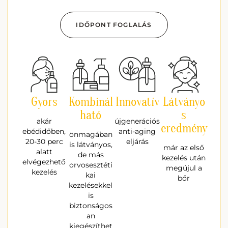
IDŐPONT FOGLALÁS
Gyors
Kombinál
Innovatív
Látványo
ható
s
akár
újgenerációs
eredmény
ebédidőben,
anti-aging
önmagában
20-30 perc
eljárás
is látványos,
már az első
alatt
de más
kezelés után
elvégezhető
orvosesztéti
megújul a
kezelés
kai
bőr
kezelésekkel
is
biztonságos
an
kiegészíthet