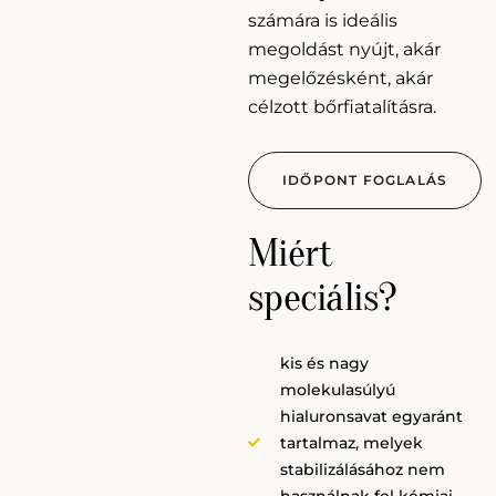
számára is ideális
megoldást nyújt, akár
megelőzésként, akár
célzott bőrfiatalításra.
IDŐPONT FOGLALÁS
Miért
speciális?
kis és nagy
molekulasúlyú
hialuronsavat egyaránt
tartalmaz, melyek
stabilizálásához nem
használnak fel kémiai