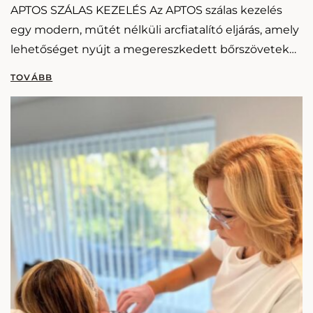
APTOS SZÁLAS KEZELÉS Az APTOS szálas kezelés
egy modern, műtét nélküli arcfiatalító eljárás, amely
lehetőséget nyújt a megereszkedett bőrszövetek
látványos megemelésére és feszesítésére. Az eljárás
során különleges szerkezetű, biológiailag lebomló…