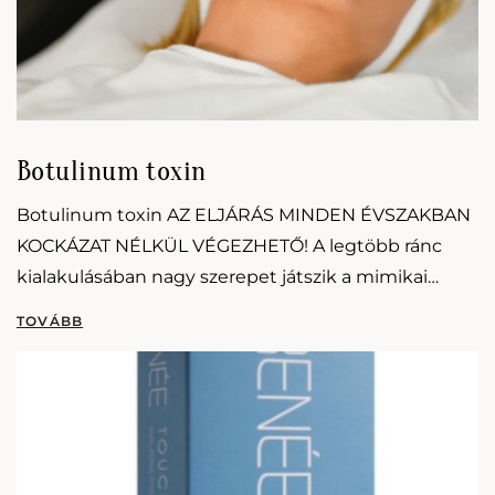
Botulinum toxin
Botulinum toxin AZ ELJÁRÁS MINDEN ÉVSZAKBAN
KOCKÁZAT NÉLKÜL VÉGEZHETŐ! A legtöbb ránc
kialakulásában nagy szerepet játszik a mimikai
izmok erőteljes működése. A botulinum toxin
kezelés lényege, hogy ezen izmok működését…