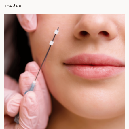
rugalmassága és feszessége. A finom
mikroinjekciókkal bejuttatott hialuronsav mélyen
táplálja a bőrt, segít feltölteni…