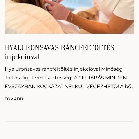
HYALURONSAVAS RÁNCFELTÖLTÉS
injekcióval
Hyaluronsavas ráncfeltöltés injekcióval Minőség,
Tartósság, Természetesség! AZ ELJÁRÁS MINDEN
ÉVSZAKBAN KOCKÁZAT NÉLKÜL VÉGEZHETŐ! A bőr
az idő előrehaladtával veszít feszességéből,
hidratáltságából, ami egyre mélyebb ráncok
kialakulásához vezet. Az esztétikai kezelések…