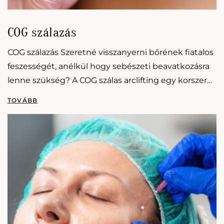
COG szálazás
COG szálazás Szeretné visszanyerni bőrének fiatalos
feszességét, anélkül hogy sebészeti beavatkozásra
lenne szükség? A COG szálas arclifting egy korszerű,
minimálisan invazív eljárás, amely látványos
eredményeket nyújt természetes módon – már…