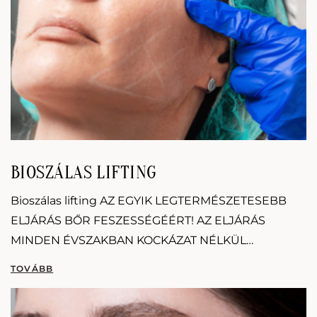
BIOSZÁLAS LIFTING
Bioszálas lifting AZ EGYIK LEGTERMÉSZETESEBB
ELJÁRÁS BŐR FESZESSÉGÉÉRT! AZ ELJÁRÁS
MINDEN ÉVSZAKBAN KOCKÁZAT NÉLKÜL
VÉGEZHETŐ! 100% biokompatibilis, biológiailag
elbomló, szövetbarát szálak !FTC (Fine Thread
Contour), másnéven BIOSZÁLAS LIFTING manapság