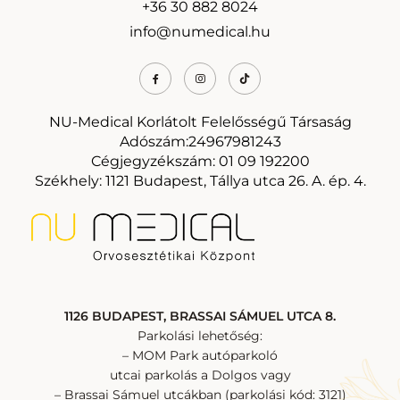
+36 30 882 8024
info@numedical.hu
NU-Medical Korlátolt Felelősségű Társaság
Adószám:24967981243
Cégjegyzékszám: 01 09 192200
Székhely: 1121 Budapest, Tállya utca 26. A. ép. 4.
1126 BUDAPEST, BRASSAI SÁMUEL UTCA 8.
Parkolási lehetőség:
– MOM Park autóparkoló
utcai parkolás a Dolgos vagy
– Brassai Sámuel utcákban (parkolási kód: 3121)