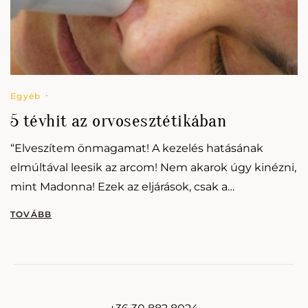
Egyéb
5 tévhit az orvosesztétikában
“Elveszítem önmagamat! A kezelés hatásának
elmúltával leesik az arcom! Nem akarok úgy kinézni,
mint Madonna! Ezek az eljárások, csak a
gazdagoknak valók!” Ilyen és ezekhez hasonló
mondatokkal találkozunk nap mint…