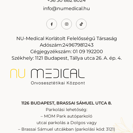
+36 30 882 8024
info@numedical.hu
NU-Medical Korlátolt Felelősségű Társaság
Adószám:24967981243
Cégjegyzékszám: 01 09 192200
Székhely: 1121 Budapest, Tállya utca 26. A. ép. 4.
1126 BUDAPEST, BRASSAI SÁMUEL UTCA 8.
Parkolási lehetőség:
– MOM Park autóparkoló
utcai parkolás a Dolgos vagy
– Brassai Sámuel utcákban (parkolási kód: 3121)