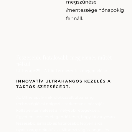
megszűnése
/mentessége hónapokig
fennáll.
Feszesebb, fiatalosabb megjelenés műtét
nélkül
Ultherapy® – A bőr természetes megemelése
INNOVATÍV ULTRAHANGOS KEZELÉS A
TARTÓS SZÉPSÉGÉRT.
Az Ultherapy® mikrofókuszált ultrahang
technológiával dolgozik, serkentve a bőr saját
kollagéntermelését a mélyebb rétegekben.
Egyetlen kezelés elegendő lehet, hogy látványosan
feszesebb, simább és fiatalosabb legyen arca,
nyaka vagy dekoltázsa. Mindezt vágás, hegek és