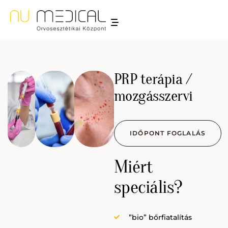
PRP terápia /
mozgásszervi
IDŐPONT FOGLALÁS
Miért
speciális?
”bio” bőrfiatalítás