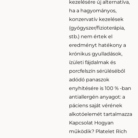
kezelésére új alternatíva,
ha a hagyományos,
konzervatív kezelések
(gyógyszer/fizioterápia,
stb.) nem értek el
eredményt hatékony a
krónikus gyulladások,
ízületi fájdalmak és
porcfelszín sérüléséből
adódó panaszok
enyhítésére is 100 % -ban
antiallergén anyagot: a
páciens saját vérének
alkotóelemét tartalmazza
Kapcsolat Hogyan
működik? Platelet Rich