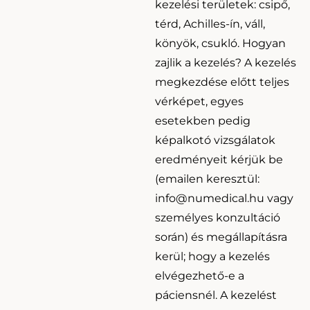
kezelési területek: csipő,
térd, Achilles-ín, váll,
könyök, csukló. Hogyan
zajlik a kezelés? A kezelés
megkezdése előtt teljes
vérképet, egyes
esetekben pedig
képalkotó vizsgálatok
eredményeit kérjük be
(emailen keresztül:
info@numedical.hu vagy
személyes konzultáció
során) és megállapításra
kerül; hogy a kezelés
elvégezhető-e a
páciensnél. A kezelést