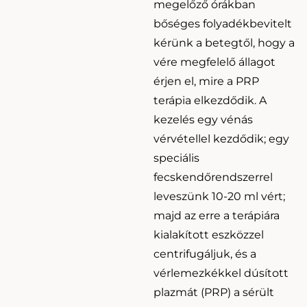
megelőző órákban
bőséges folyadékbevitelt
kérünk a betegtől, hogy a
vére megfelelő állagot
érjen el, mire a PRP
terápia elkezdődik. A
kezelés egy vénás
vérvétellel kezdődik; egy
speciális
fecskendőrendszerrel
leveszünk 10-20 ml vért;
majd az erre a terápiára
kialakított eszközzel
centrifugáljuk, és a
vérlemezkékkel dúsított
plazmát (PRP) a sérült