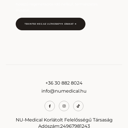
hosszú regenerációs idő nélkül, természetes
módon.
TEKINTSE MEG AZ ULTHERAPY® ÁRAKAT ➔
+36 30 882 8024
info@numedical.hu
NU-Medical Korlátolt Felelősségű Társaság
Adószám:24967981243